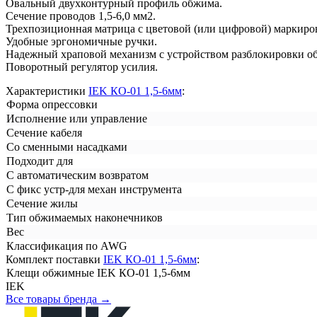
Овальный двухконтурный профиль обжима.
Сечение проводов 1,5-6,0 мм2.
Трехпозиционная матрица с цветовой (или цифровой) маркиро
Удобные эргономичные ручки.
Надежный храповой механизм с устройством разблокировки об
Поворотный регулятор усилия.
Характеристики
IEK КО-01 1,5-6мм
:
Форма опрессовки
Исполнение или управление
Сечение кабеля
Со сменными насадками
Подходит для
С автоматическим возвратом
С фикс устр-для механ инструмента
Сечение жилы
Тип обжимаемых наконечников
Вес
Классификация по AWG
Комплект поставки
IEK КО-01 1,5-6мм
:
Клещи обжимные IEK КО-01 1,5-6мм
IEK
Все товары бренда →