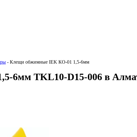
еры
-
Клещи обжимные IEK КО-01 1,5-6мм
,5-6мм TKL10-D15-006 в Алм