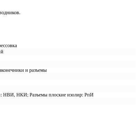
водников.
рессовка
ий
аконечники и разъемы
: НВИ, НКИ; Разъемы плоские изолир: РпИ