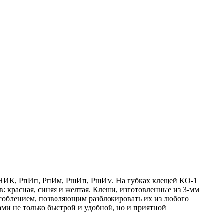
 НИК, РпИп, РпИм, РшИп, РшИм. На губках клещей КО-1
красная, синяя и желтая. Клещи, изготовленные из 3-мм
соблением, позволяющим разблокировать их из любого
ми не только быстрой и удобной, но и приятной.