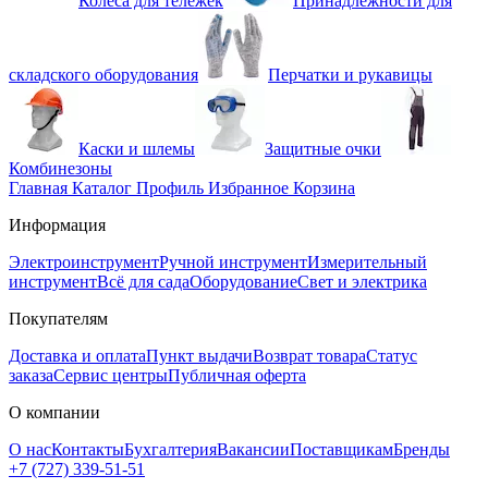
Колеса для тележек
Принадлежности для
складского оборудования
Перчатки и рукавицы
Каски и шлемы
Защитные очки
Комбинезоны
Главная
Каталог
Профиль
Избранное
Корзина
Информация
Электроинструмент
Ручной инструмент
Измерительный
инструмент
Всё для сада
Оборудование
Свет и электрика
Покупателям
Доставка и оплата
Пункт выдачи
Возврат товара
Статус
заказа
Сервис центры
Публичная оферта
О компании
О нас
Контакты
Бухгалтерия
Вакансии
Поставщикам
Бренды
+7 (727) 339-51-51