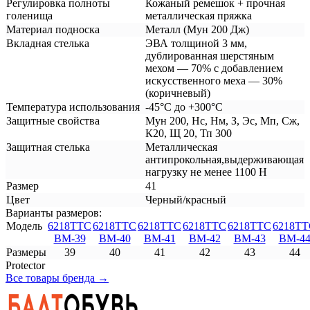
Регулировка полноты
Кожаный ремешок + прочная
голенища
металлическая пряжка
Материал подноска
Металл (Мун 200 Дж)
Вкладная стелька
ЭВА толщиной 3 мм,
дублированная шерстяным
мехом — 70% с добавлением
искусственного меха — 30%
(коричневый)
Температура использования
-45°С до +300°С
Защитные свойства
Мун 200, Нс, Нм, З, Эс, Мп, Сж,
К20, Щ 20, Тп 300
Защитная стелька
Металлическая
антипрокольная,выдерживающая
нагрузку не менее 1100 Н
Размер
41
Цвет
Черный/красный
Варианты размеров:
Модель
6218ТТС
6218ТТС
6218ТТС
6218ТТС
6218ТТС
6218ТТ
ВМ-39
ВМ-40
ВМ-41
ВМ-42
ВМ-43
ВМ-4
Размеры
39
40
41
42
43
44
Protector
Все товары бренда →