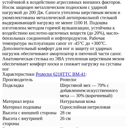
устойчивой к воздействию агрессивных внешних факторов.
Носок защищен металлическим подноском с ударной
нагрузкой до 200 Дж. Сапоги утеплены шерстяным мехом и
укомплектованы металлической антипрокольной стелькой
выдерживающей нагрузку не менее 1100 Н. Подошва
изготовлена методом горячей вулканизации, устойчива к
воздействию кислотно-щелочных веществ (до 20%), масло-
бензольных соединений и нефтепродуктов. Рабочая
температура эксплуатации сапог от -45°С до +300°С.
Дополнительный комфорт для ног и защиту от ударных
нагрузок обеспечивают амортизатор в пяточной части сапог.
Анатомическая стелька из ЭВА утепленная шерстяным мехом
обеспечивает комфорт носки и снижает нагрузку на суставы
ног
Характеристики
Protector 6218ТТС ВМ-41
:
Производитель
Protector
Подкладка
Шерстяной мех — 70% с
добавлением искусственного
меха — 30% (коричневый)
Материал верха
Натуральная кожа
Материал подошвы
Однослойная нитриловая
Высота с внешней стороны
28 см
Высота с внутриней
26 см
стороны