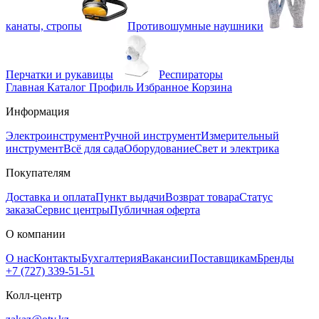
канаты, стропы
Противошумные наушники
Перчатки и рукавицы
Респираторы
Главная
Каталог
Профиль
Избранное
Корзина
Информация
Электроинструмент
Ручной инструмент
Измерительный
инструмент
Всё для сада
Оборудование
Свет и электрика
Покупателям
Доставка и оплата
Пункт выдачи
Возврат товара
Статус
заказа
Сервис центры
Публичная оферта
О компании
О нас
Контакты
Бухгалтерия
Вакансии
Поставщикам
Бренды
+7 (727) 339-51-51
Колл-центр