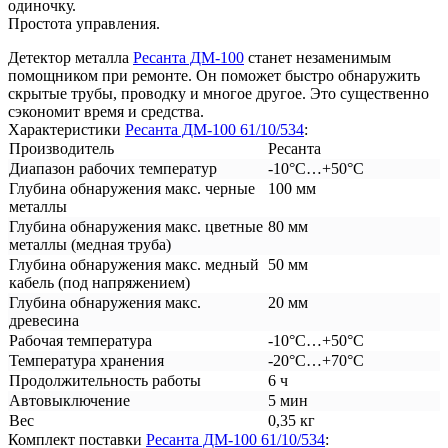
одиночку.
Простота управления.
Детектор металла
Ресанта ДМ-100
станет незаменимым
помощником при ремонте. Он поможет быстро обнаружить
скрытые трубы, проводку и многое другое. Это существенно
сэкономит время и средства.
Характеристики
Ресанта ДМ-100 61/10/534
:
Производитель
Ресанта
Диапазон рабочих температур
-10°C…+50°C
Глубина обнаружения макс. черные
100 мм
металлы
Глубина обнаружения макс. цветные
80 мм
металлы (медная труба)
Глубина обнаружения макс. медный
50 мм
кабель (под напряжением)
Глубина обнаружения макс.
20 мм
древесина
Рабочая температура
-10°C…+50°C
Температура хранения
-20°C…+70°C
Продолжительность работы
6 ч
Автовыключение
5 мин
Вес
0,35 кг
Комплект поставки
Ресанта ДМ-100 61/10/534
: