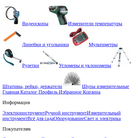
Видеоскопы
Измерители температуры
Линейки и угольники
Мультиметры
Рулетки
Угломеры и уклономеры
Штативы, рейки, держатели
Щупы измерительные
Главная
Каталог
Профиль
Избранное
Корзина
Информация
Электроинструмент
Ручной инструмент
Измерительный
инструмент
Всё для сада
Оборудование
Свет и электрика
Покупателям