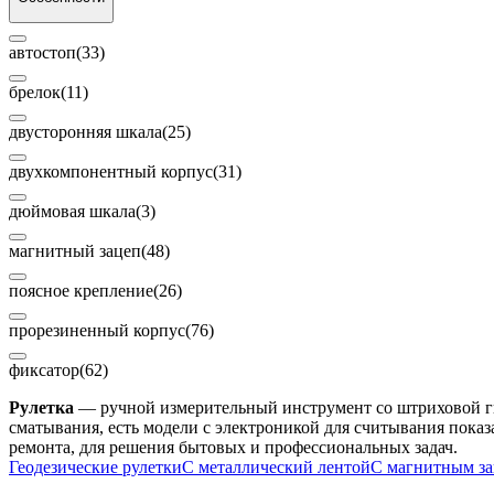
автостоп
(33)
брелок
(11)
двусторонняя шкала
(25)
двухкомпонентный корпус
(31)
дюймовая шкала
(3)
магнитный зацеп
(48)
поясное крепление
(26)
прорезиненный корпус
(76)
фиксатор
(62)
Рулетка
— ручной измерительный инструмент со штриховой ги
сматывания, есть модели с электроникой для считывания показ
ремонта, для решения бытовых и профессиональных задач.
Геодезические рулетки
С металлический лентой
С магнитным з