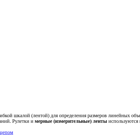
бкой шкалой (лентой) для определения размеров линейных объ
аний. Рулетки и
мерные (измерительные) ленты
используются в
ацепом