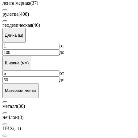
лента мерная
(37)
рулетка
(408)
геодезическая
(46)
Длина (м)
от
до
Ширина (мм)
от
до
Материал ленты
металл
(30)
нейлон
(8)
ПВХ
(11)