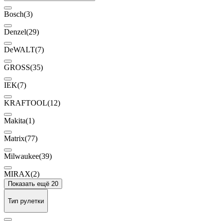
Bosch
(3)
Denzel
(29)
DeWALT
(7)
GROSS
(35)
IEK
(7)
KRAFTOOL
(12)
Makita
(1)
Matrix
(77)
Milwaukee
(39)
MIRAX
(2)
Показать ещё 20
Тип рулетки