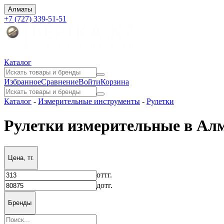
Алматы
+7 (727) 339-51-51
Каталог
Избранное
Сравнение
Войти
Корзина
Каталог
-
Измерительные инструменты
-
Рулетки
Рулетки измерительные в Ал
Цена, тг.
от
тг.
до
тг.
Бренды