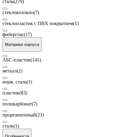
сталь
(279)
стекловолокно
(7)
стеклопластик с ПВХ покрытием
(1)
фиберглас
(17)
Материал корпуса
АБС-пластик
(141)
металл
(2)
нерж. сталь
(1)
пластик
(83)
поликарбонат
(7)
прорезиненный
(23)
сталь
(1)
Особенности