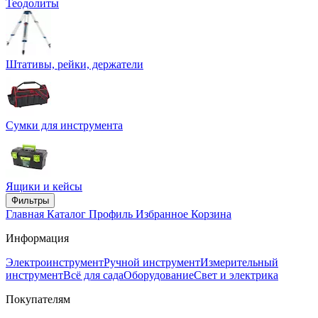
Теодолиты
Штативы, рейки, держатели
Сумки для инструмента
Ящики и кейсы
Фильтры
Главная
Каталог
Профиль
Избранное
Корзина
Информация
Электроинструмент
Ручной инструмент
Измерительный
инструмент
Всё для сада
Оборудование
Свет и электрика
Покупателям