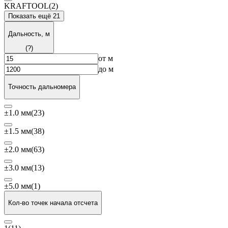
KRAFTOOL
(2)
Показать ещё 21
Дальность, м
(?)
от
м
до
м
Точность дальномера
±1.0 мм
(23)
±1.5 мм
(38)
±2.0 мм
(63)
±3.0 мм
(13)
±5.0 мм
(1)
Кол-во точек начала отсчета