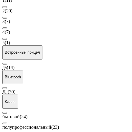
1
(11)
2
(20)
3
(7)
4
(7)
5
(1)
Встроенный прицел
да
(14)
Bluetooth
Да
(30)
Класс
бытовой
(24)
полупрофессиональный
(23)