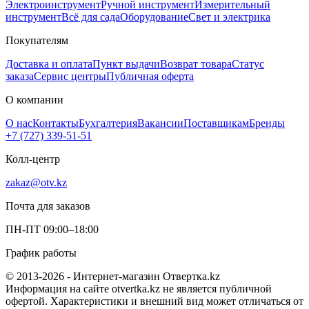
Электроинструмент
Ручной инструмент
Измерительный
инструмент
Всё для сада
Оборудование
Свет и электрика
Покупателям
Доставка и оплата
Пункт выдачи
Возврат товара
Статус
заказа
Сервис центры
Публичная оферта
О компании
О нас
Контакты
Бухгалтерия
Вакансии
Поставщикам
Бренды
+7 (727) 339-51-51
Колл-центр
zakaz@otv.kz
Почта для заказов
ПН-ПТ 09:00–18:00
График работы
© 2013-2026 - Интернет-магазин Отвертка.kz
Информация на сайте otvertka.kz не является публичной
офертой. Характеристики и внешний вид может отличаться от