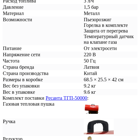
Расход топлива
3 л/ч
Давление
1,5 бар
Материал
Металл
Возможности
Пьезорозжиг
Горелка в комплекте
Защита от перегрева
Температурный датчик
на клапане газа
Питание
От электросети
Напряжение сети
220 В
Частота
50 Гц
Страна бренда
Латвия
Страна производства
Китай
Размеры в коробке
68.5 × 25.5 × 42 см
Вес без упаковки
9.2 кг
Вес в упаковке
9.6 кг
Комплект поставки
Ресанта ТГП-50000
:
Газовая тепловая пушка
Ручка
Редуктор