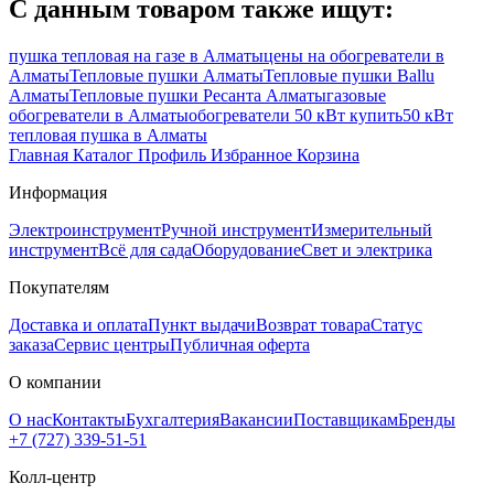
С данным товаром также ищут:
пушка тепловая на газе в Алматы
цены на обогреватели в
Алматы
Тепловые пушки Алматы
Тепловые пушки Ballu
Алматы
Тепловые пушки Ресанта Алматы
газовые
обогреватели в Алматы
обогреватели 50 кВт купить
50 кВт
тепловая пушка в Алматы
Главная
Каталог
Профиль
Избранное
Корзина
Информация
Электроинструмент
Ручной инструмент
Измерительный
инструмент
Всё для сада
Оборудование
Свет и электрика
Покупателям
Доставка и оплата
Пункт выдачи
Возврат товара
Статус
заказа
Сервис центры
Публичная оферта
О компании
О нас
Контакты
Бухгалтерия
Вакансии
Поставщикам
Бренды
+7 (727) 339-51-51
Колл-центр