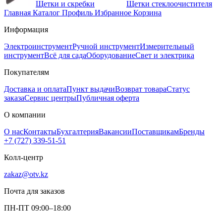
Щетки и скребки
Щетки стеклоочистителя
Главная
Каталог
Профиль
Избранное
Корзина
Информация
Электроинструмент
Ручной инструмент
Измерительный
инструмент
Всё для сада
Оборудование
Свет и электрика
Покупателям
Доставка и оплата
Пункт выдачи
Возврат товара
Статус
заказа
Сервис центры
Публичная оферта
О компании
О нас
Контакты
Бухгалтерия
Вакансии
Поставщикам
Бренды
+7 (727) 339-51-51
Колл-центр
zakaz@otv.kz
Почта для заказов
ПН-ПТ 09:00–18:00