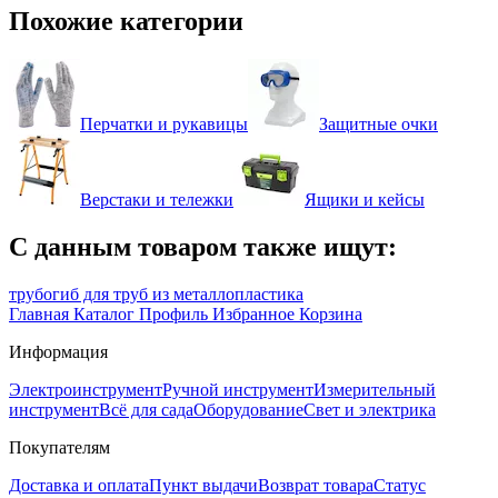
Похожие категории
Перчатки и рукавицы
Защитные очки
Верстаки и тележки
Ящики и кейсы
С данным товаром также ищут:
трубогиб для труб из металлопластика
Главная
Каталог
Профиль
Избранное
Корзина
Информация
Электроинструмент
Ручной инструмент
Измерительный
инструмент
Всё для сада
Оборудование
Свет и электрика
Покупателям
Доставка и оплата
Пункт выдачи
Возврат товара
Статус