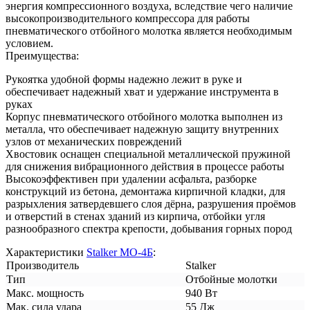
энергия компрессионного воздуха, вследствие чего наличие
высокопроизводительного компрессора для работы
пневматического отбойного молотка является необходимым
условием.
Преимущества:
Рукоятка удобной формы надежно лежит в руке и
обеспечивает надежный хват и удержание инструмента в
руках
Корпус пневматического отбойного молотка выполнен из
металла, что обеспечивает надежную защиту внутренних
узлов от механических повреждений
Хвостовик оснащен специальной металлической пружиной
для снижения вибрационного действия в процессе работы
Высокоэффективен при удалении асфальта, разборке
конструкций из бетона, демонтажа кирпичной кладки, для
разрыхления затвердевшего слоя дёрна, разрушения проёмов
и отверстий в стенах зданий из кирпича, отбойки угля
разнообразного спектра крепости, добывания горных пород
Характеристики
Stalker МО-4Б
:
Производитель
Stalker
Тип
Отбойные молотки
Макс. мощность
940 Вт
Мак. сила удара
55 Дж