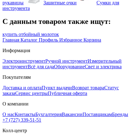
рукавицы
Защитные очки
Сумки для
инструмента
С данным товаром также ищут:
купить отбойный молоток
Главная
Каталог
Профиль
Избранное
Корзина
Информация
Электроинструмент
Ручной инструмент
Измерительный
инструмент
Всё для сада
Оборудование
Свет и электрика
Покупателям
Доставка и оплата
Пункт выдачи
Возврат товара
Статус
заказа
Сервис центры
Публичная оферта
О компании
О нас
Контакты
Бухгалтерия
Вакансии
Поставщикам
Бренды
+7 (727) 339-51-51
Колл-центр