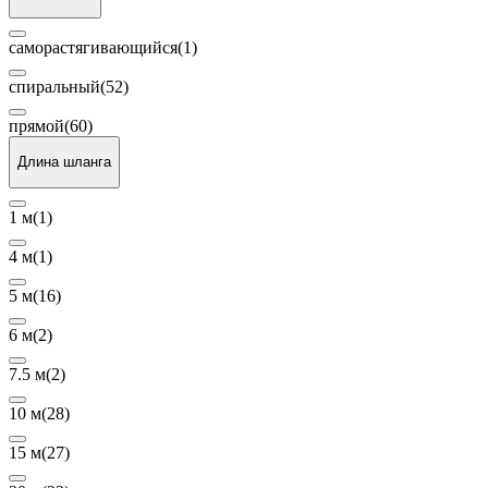
саморастягивающийся
(1)
спиральный
(52)
прямой
(60)
Длина шланга
1 м
(1)
4 м
(1)
5 м
(16)
6 м
(2)
7.5 м
(2)
10 м
(28)
15 м
(27)