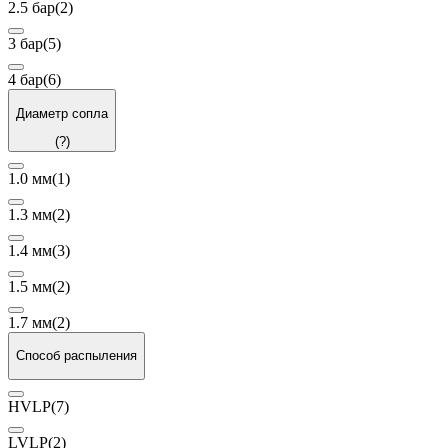
2.5 бар
(2)
3 бар
(5)
4 бар
(6)
Диаметр сопла
(?)
1.0 мм
(1)
1.3 мм
(2)
1.4 мм
(3)
1.5 мм
(2)
1.7 мм
(2)
Способ распыления
HVLP
(7)
LVLP
(2)