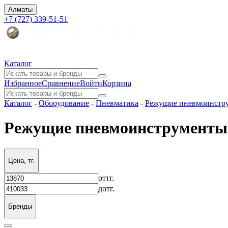
Алматы
+7 (727) 339-51-51
Каталог
Избранное
Сравнение
Войти
Корзина
Каталог
-
Оборудование
-
Пневматика
-
Режущие пневмоинстр
Режущие пневмоинструменты
Цена, тг.
от
тг.
до
тг.
Бренды