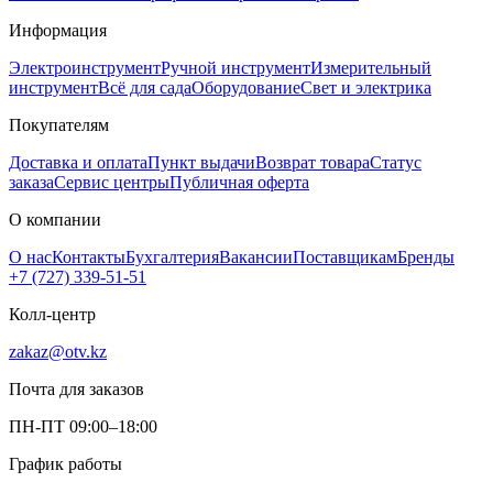
Информация
Электроинструмент
Ручной инструмент
Измерительный
инструмент
Всё для сада
Оборудование
Свет и электрика
Покупателям
Доставка и оплата
Пункт выдачи
Возврат товара
Статус
заказа
Сервис центры
Публичная оферта
О компании
О нас
Контакты
Бухгалтерия
Вакансии
Поставщикам
Бренды
+7 (727) 339-51-51
Колл-центр
zakaz@otv.kz
Почта для заказов
ПН-ПТ 09:00–18:00
График работы