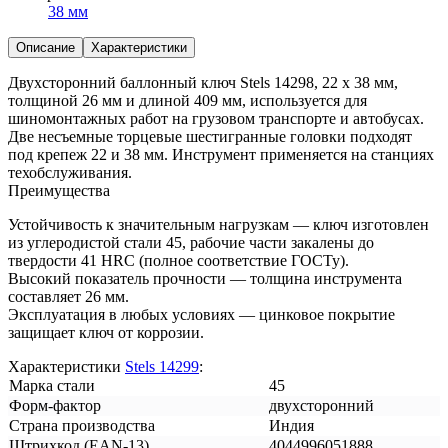
38 мм
Описание
Характеристики
Двухсторонний баллонный ключ Stels 14298, 22 х 38 мм,
толщиной 26 мм и длиной 409 мм, используется для
шиномонтажных работ на грузовом транспорте и автобусах.
Две несъемные торцевые шестигранные головки подходят
под крепеж 22 и 38 мм. Инструмент применяется на станциях
техобслуживания.
Преимущества
Устойчивость к значительным нагрузкам — ключ изготовлен
из углеродистой стали 45, рабочие части закалены до
твердости 41 HRC (полное соответствие ГОСТу).
Высокий показатель прочности — толщина инструмента
составляет 26 мм.
Эксплуатация в любых условиях — цинковое покрытие
защищает ключ от коррозии.
Характеристики
Stels 14299
:
Марка стали
45
Форм-фактор
двухсторонний
Страна производства
Индия
Штрихкод (EAN-13)
4044996051888