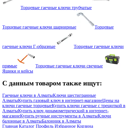
Торцевые гаечные ключи трубчатые
Торцевые гаечные ключи шарнирные
Торцевые
гаечные ключи Г-образные
Торцевые гаечные ключи
прямые
Торцевые гаечные ключи свечные
Ящики и кейсы
С данным товаром также ищут:
Гаечные ключи в Алматы
Ключи шестигранные
Алматы
Купить газовый ключ в интернет-магазине
Цены на
ключи гаечные торцевые
Купить ключи гаечные с трещоткой в
Алматы
Купить ключ динамометрический в интернет-
магазине
Купить ручные инструменты в Алматы
Ключи
балонные в Алматы
Балонник в Алматы
Главная
Каталог
Профиль
Избранное
Корзина