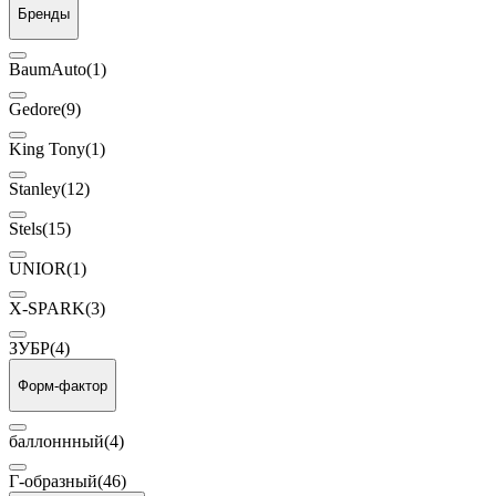
Бренды
BaumAuto
(1)
Gedore
(9)
King Tony
(1)
Stanley
(12)
Stels
(15)
UNIOR
(1)
X-SPARK
(3)
ЗУБР
(4)
Форм-фактор
баллоннный
(4)
Г-образный
(46)