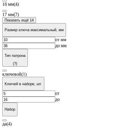
16 мм
(4)
17 мм
(7)
Показать ещё 14
Размер ключа максимальный, мм
от
мм
до
мм
Тип патрона
(?)
ключевой
(1)
Ключей в наборе, шт.
от
до
Набор
да
(4)