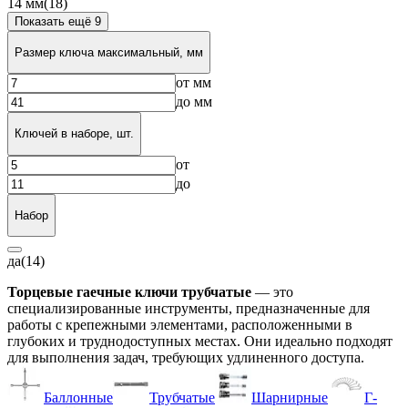
14 мм
(18)
Показать ещё 9
Размер ключа максимальный, мм
от
мм
до
мм
Ключей в наборе, шт.
от
до
Набор
да
(14)
Торцевые гаечные ключи трубчатые
— это
специализированные инструменты, предназначенные для
работы с крепежными элементами, расположенными в
глубоких и труднодоступных местах. Они идеально подходят
для выполнения задач, требующих удлиненного доступа.
Баллонные
Трубчатые
Шарнирные
Г-