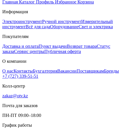
Главная
Каталог
Профиль
Избранное
Корзина
Информация
Электроинструмент
Ручной инструмент
Измерительный
инструмент
Всё для сада
Оборудование
Свет и электрика
Покупателям
Доставка и оплата
Пункт выдачи
Возврат товара
Статус
заказа
Сервис центры
Публичная оферта
О компании
О нас
Контакты
Бухгалтерия
Вакансии
Поставщикам
Бренды
+7 (727) 339-51-51
Колл-центр
zakaz@otv.kz
Почта для заказов
ПН-ПТ 09:00–18:00
График работы