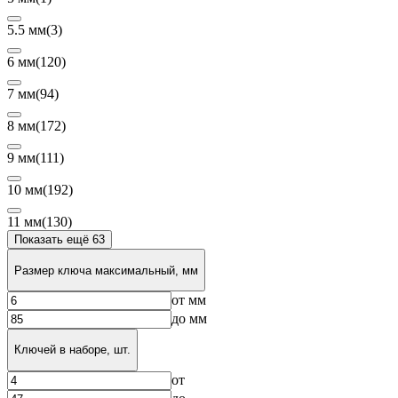
5.5 мм
(3)
6 мм
(120)
7 мм
(94)
8 мм
(172)
9 мм
(111)
10 мм
(192)
11 мм
(130)
Показать ещё 63
Размер ключа максимальный, мм
от
мм
до
мм
Ключей в наборе, шт.
от