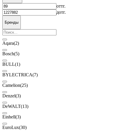
от
тг.
до
тг.
Бренды
Aqara
(2)
Bosch
(5)
BULL
(1)
BYLECTRICA
(7)
Camelion
(25)
Denzel
(3)
DeWALT
(13)
Einhell
(3)
EuroLux
(30)