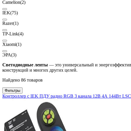
Camelion
(2)
IEK
(75)
Razer
(1)
TP-Link
(4)
Xiaomi
(1)
ЭРА
(3)
Светодиодные ленты
— это универсальный и энергоэффективн
конструкций и многих других целей.
Найдено 86 товаров
Фильтры
Контроллер с IEK ПДУ радио RGB 3 канала 12В 4А 144Вт LS