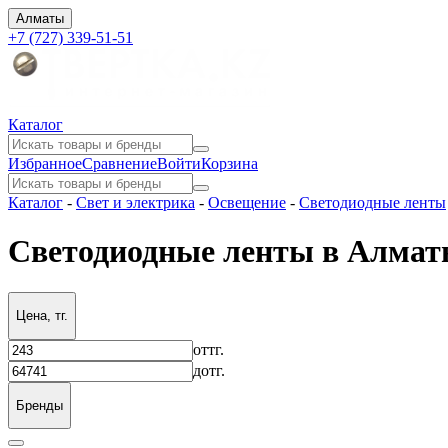
Алматы
+7 (727) 339-51-51
Каталог
Избранное
Сравнение
Войти
Корзина
Каталог
-
Свет и электрика
-
Освещение
-
Светодиодные ленты
Светодиодные ленты в Алма
Цена, тг.
от
тг.
до
тг.
Бренды