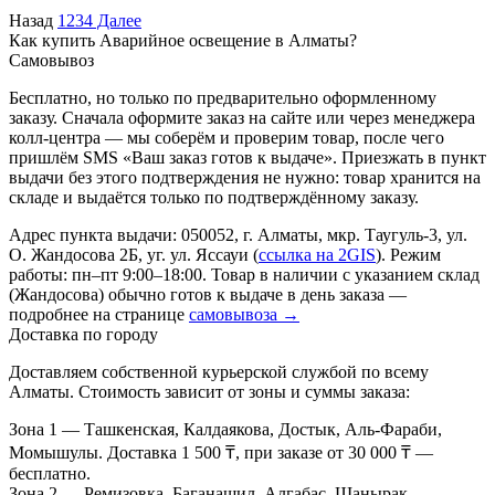
Назад
1
2
3
4
Далее
Как купить Аварийное освещение в Алматы?
Самовывоз
Бесплатно, но только по предварительно оформленному
заказу. Сначала оформите заказ на сайте или через менеджера
колл-центра — мы соберём и проверим товар, после чего
пришлём SMS «Ваш заказ готов к выдаче». Приезжать в пункт
выдачи без этого подтверждения не нужно: товар хранится на
складе и выдаётся только по подтверждённому заказу.
Адрес пункта выдачи: 050052, г. Алматы, мкр. Таугуль-3, ул.
О. Жандосова 2Б, уг. ул. Яссауи (
ссылка на 2GIS
). Режим
работы: пн–пт 9:00–18:00. Товар в наличии с указанием склад
(Жандосова) обычно готов к выдаче в день заказа —
подробнее на странице
самовывоза →
Доставка по городу
Доставляем собственной курьерской службой по всему
Алматы. Стоимость зависит от зоны и суммы заказа:
Зона 1
— Ташкенская, Калдаякова, Достык, Аль-Фараби,
Момышулы. Доставка 1 500 ₸, при заказе от 30 000 ₸ —
бесплатно.
Зона 2
— Ремизовка, Баганашил, Алгабас, Шанырак,