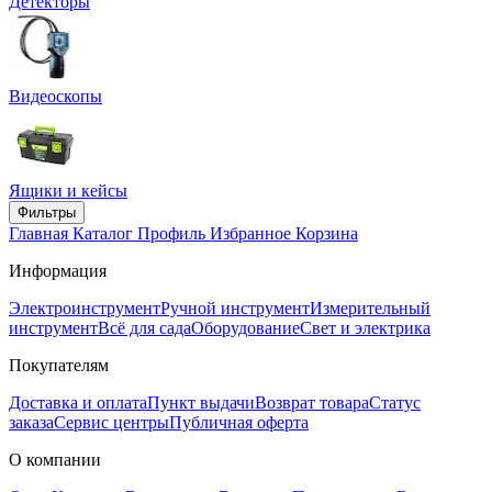
Детекторы
Видеоскопы
Ящики и кейсы
Фильтры
Главная
Каталог
Профиль
Избранное
Корзина
Информация
Электроинструмент
Ручной инструмент
Измерительный
инструмент
Всё для сада
Оборудование
Свет и электрика
Покупателям
Доставка и оплата
Пункт выдачи
Возврат товара
Статус
заказа
Сервис центры
Публичная оферта
О компании