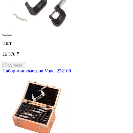
3 шт
26 570 ₸
Под заказ
Набор микрометров Vogel 232108