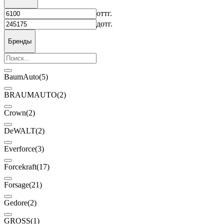
от
тг.
до
тг.
Бренды
BaumAuto
(5)
BRAUMAUTO
(2)
Crown
(2)
DeWALT
(2)
Everforce
(3)
Forcekraft
(17)
Forsage
(21)
Gedore
(2)
GROSS
(1)