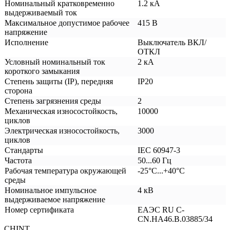
Номинальный кратковременно
1.2 кА
выдерживаемый ток
Максимальное допустимое рабочее
415 В
напряжение
Исполнение
Выключатель ВКЛ/
ОТКЛ
Условный номинальный ток
2 кА
короткого замыкания
Степень защиты (IP), передняя
IP20
сторона
Степень загрязнения среды
2
Механическая износостойкость,
10000
циклов
Электрическая износостойкость,
3000
циклов
Стандарты
IEC 60947-3
Частота
50...60 Гц
Рабочая температура окружающей
-25°C...+40°C
среды
Номинальное импульсное
4 кВ
выдерживаемое напряжение
Номер сертификата
ЕАЭС RU С-
CN.НА46.В.03885/34
CHINT