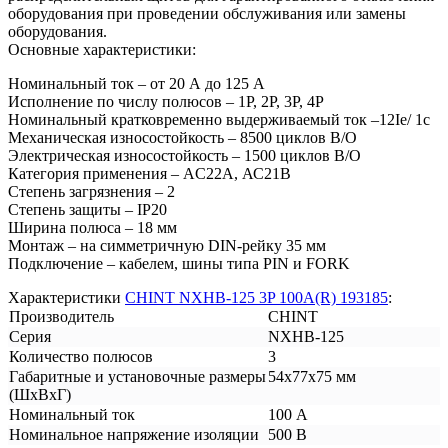
оборудования при проведении обслуживания или замены
оборудования.
Основные характеристики:
Номинальный ток – от 20 А до 125 А
Исполнение по числу полюсов – 1P, 2P, 3P, 4P
Номинальный кратковременно выдерживаемый ток –12Ie/ 1с
Механическая износостойкость – 8500 циклов В/О
Электрическая износостойкость – 1500 циклов В/О
Категория применения – AС22А, АС21В
Степень загрязнения – 2
Степень защиты – IP20
Ширина полюса – 18 мм
Монтаж – на симметричную DIN-рейку 35 мм
Подключение – кабелем, шины типа PIN и FORK
Характеристики
CHINT NXHB-125 3P 100А(R) 193185
:
Производитель
CHINT
Серия
NXHB-125
Количество полюсов
3
Габаритные и установочные размеры
54х77х75 мм
(ШхВхГ)
Номинальный ток
100 А
Номинальное напряжение изоляции
500 В