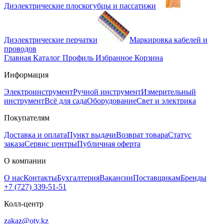
Диэлектрические плоскогубцы и пассатижи
Диэлектрические перчатки
Маркировка кабелей и
проводов
Главная
Каталог
Профиль
Избранное
Корзина
Информация
Электроинструмент
Ручной инструмент
Измерительный
инструмент
Всё для сада
Оборудование
Свет и электрика
Покупателям
Доставка и оплата
Пункт выдачи
Возврат товара
Статус
заказа
Сервис центры
Публичная оферта
О компании
О нас
Контакты
Бухгалтерия
Вакансии
Поставщикам
Бренды
+7 (727) 339-51-51
Колл-центр
zakaz@otv.kz