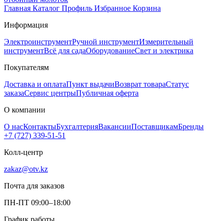
Главная
Каталог
Профиль
Избранное
Корзина
Информация
Электроинструмент
Ручной инструмент
Измерительный
инструмент
Всё для сада
Оборудование
Свет и электрика
Покупателям
Доставка и оплата
Пункт выдачи
Возврат товара
Статус
заказа
Сервис центры
Публичная оферта
О компании
О нас
Контакты
Бухгалтерия
Вакансии
Поставщикам
Бренды
+7 (727) 339-51-51
Колл-центр
zakaz@otv.kz
Почта для заказов
ПН-ПТ 09:00–18:00
График работы