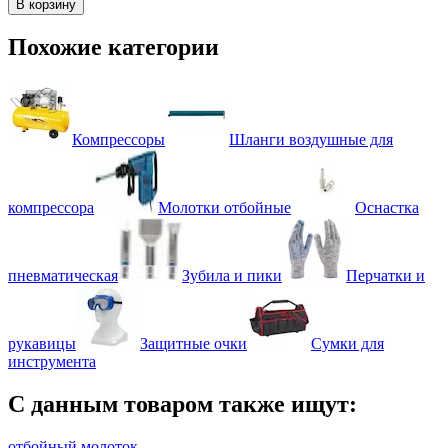
В корзину
Похожие категории
Компрессоры
Шланги воздушные для
компрессора
Молотки отбойные
Оснастка
пневматическая
Зубила и пики
Перчатки и
рукавицы
Защитные очки
Сумки для
инструмента
С данным товаром также ищут:
отбойный молоток