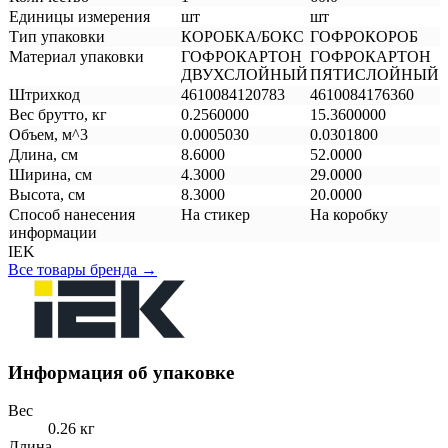
Единицы измерения
шт
шт
Тип упаковки
КОРОБКА/БОКС
ГОФРОКОРОБ
Материал упаковки
ГОФРОКАРТОН
ГОФРОКАРТОН
ДВУХСЛОЙНЫЙ
ПЯТИСЛОЙНЫЙ
Штрихкод
4610084120783
4610084176360
Вес брутто, кг
0.2560000
15.3600000
Объем, м^3
0.0005030
0.0301800
Длина, см
8.6000
52.0000
Ширина, см
4.3000
29.0000
Высота, см
8.3000
20.0000
Способ нанесения
На стикер
На коробку
информации
IEK
Все товары бренда →
Информация об упаковке
Вес
0.26 кг
Длина