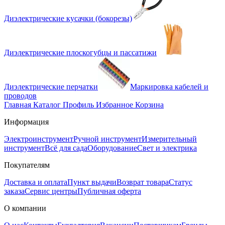
Диэлектрические кусачки (бокорезы)
Диэлектрические плоскогубцы и пассатижи
Диэлектрические перчатки
Маркировка кабелей и
проводов
Главная
Каталог
Профиль
Избранное
Корзина
Информация
Электроинструмент
Ручной инструмент
Измерительный
инструмент
Всё для сада
Оборудование
Свет и электрика
Покупателям
Доставка и оплата
Пункт выдачи
Возврат товара
Статус
заказа
Сервис центры
Публичная оферта
О компании