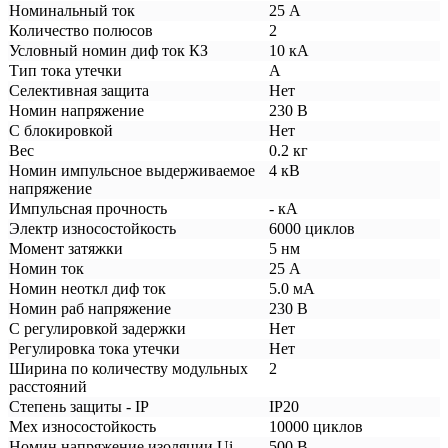
Номинальный ток
25 А
Количество полюсов
2
Условный номин диф ток КЗ
10 кА
Тип тока утечки
A
Селективная защита
Нет
Номин напряжение
230 В
С блокировкой
Нет
Вес
0.2 кг
Номин импульсное выдерживаемое
4 кВ
напряжение
Импульсная прочность
- кА
Электр износостойкость
6000 циклов
Момент затяжки
5 нм
Номин ток
25 А
Номин неоткл диф ток
5.0 мА
Номин раб напряжение
230 В
С регулировкой задержки
Нет
Регулировка тока утечки
Нет
Ширина по количеству модульных
2
расстояний
Степень защиты - IP
IP20
Мех износостойкость
10000 циклов
Номин напряжение изоляции Ui
500 В