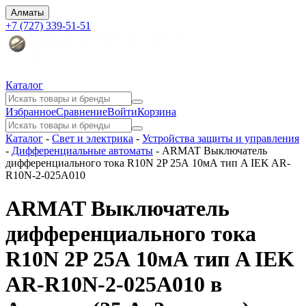
Алматы
+7 (727) 339-51-51
Каталог
Избранное
Сравнение
Войти
Корзина
Каталог
-
Свет и электрика
-
Устройства защиты и управления
-
Дифференциальные автоматы
-
ARMAT Выключатель
дифференциального тока R10N 2P 25А 10мА тип A IEK AR-
R10N-2-025A010
ARMAT Выключатель
дифференциального тока
R10N 2P 25А 10мА тип A IEK
AR-R10N-2-025A010 в