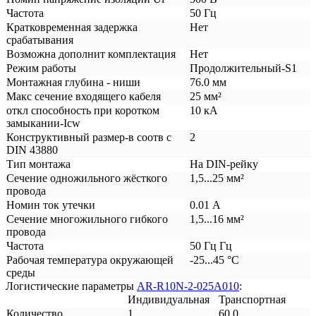
Частота
50 Гц
Кратковременная задержка
Нет
срабатывания
Возможна дополнит комплектация
Нет
Режим работы
Продолжительный-S1
Монтажная глубина - ниши
76.0 мм
Макс сечение входящего кабеля
25 мм²
откл способность при коротком
10 кА
замыкании-Icw
Конструктивный размер-в соотв с
2
DIN 43880
Тип монтажа
На DIN-рейку
Сечение одножильного жёсткого
1,5...25 мм²
провода
Номин ток утечки
0.01 А
Сечение многожильного гибкого
1,5...16 мм²
провода
Частота
50 Гц Гц
Рабочая температура окружающей
-25...45 °C
среды
Логистические параметры
AR-R10N-2-025A010
:
Индивидуальная
Транспортная
Количество
1
60.0