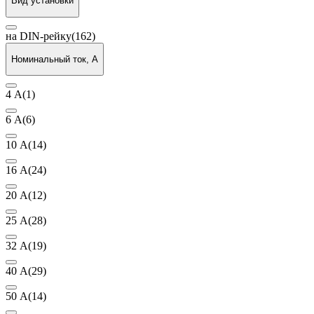
Вид установки
на DIN-рейку
(162)
Номинальный ток, А
4 А
(1)
6 А
(6)
10 А
(14)
16 А
(24)
20 А
(12)
25 А
(28)
32 А
(19)
40 А
(29)
50 А
(14)