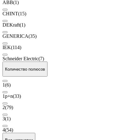
ABB
(1)
CHINT
(15)
DEKraft
(1)
GENERICA
(35)
IEK
(114)
Schneider Electric
(7)
Количество полюсов
1
(6)
1p+n
(33)
2
(79)
3
(1)
4
(54)