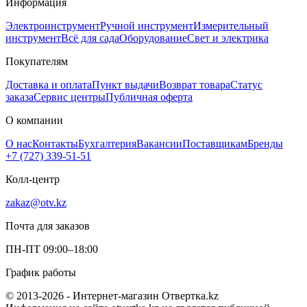
Информация
Электроинструмент
Ручной инструмент
Измерительный
инструмент
Всё для сада
Оборудование
Свет и электрика
Покупателям
Доставка и оплата
Пункт выдачи
Возврат товара
Статус
заказа
Сервис центры
Публичная оферта
О компании
О нас
Контакты
Бухгалтерия
Вакансии
Поставщикам
Бренды
+7 (727) 339-51-51
Колл-центр
zakaz@otv.kz
Почта для заказов
ПН-ПТ 09:00–18:00
График работы
© 2013-2026 - Интернет-магазин Отвертка.kz