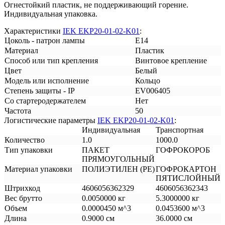
Огнестойкий пластик, не поддерживающий горение.
Индивидуальная упаковка.
Характеристики
IEK EKP20-01-02-K01
:
Цоколь - патрон лампы
E14
Материал
Пластик
Способ или тип крепления
Винтовое крепление
Цвет
Белый
Модель или исполнение
Кольцо
Степень защиты - IP
EV006405
Со стартеродержателем
Нет
Частота
50
Логистические параметры
IEK EKP20-01-02-K01
:
Индивидуальная
Транспортная
Количество
1.0
1000.0
Тип упаковки
ПАКЕТ
ГОФРОКОРОБ
ПРЯМОУГОЛЬНЫЙ
Материал упаковки
ПОЛИЭТИЛЕН (PE)
ГОФРОКАРТОН
ПЯТИСЛОЙНЫЙ
Штрихкод
4606056362329
4606056362343
Вес брутто
0.0050000 кг
5.3000000 кг
Объем
0.0000450 м^3
0.0453600 м^3
Длина
0.9000 см
36.0000 см