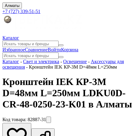
Алматы
+7 (727) 339-51-51
Каталог
Избранное
Сравнение
Войти
Корзина
Каталог
-
Свет и электрика
-
Освещение
-
Аксессуары для
освещения
-
Кронштейн IEK КР-3М D=48мм L=250мм
Кронштейн IEK КР-3М
D=48мм L=250мм LDKU0D-
CR-48-0250-23-K01 в Алматы
Код товара:
82887-31