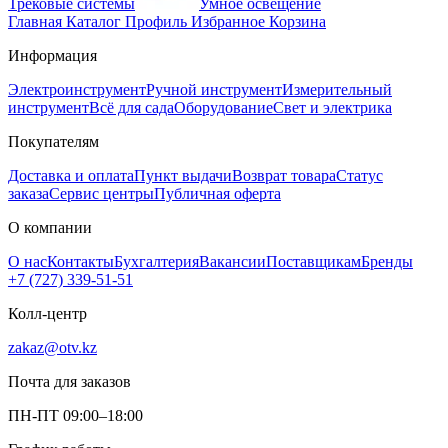
Трековые системы
Умное освещение
Главная
Каталог
Профиль
Избранное
Корзина
Информация
Электроинструмент
Ручной инструмент
Измерительный
инструмент
Всё для сада
Оборудование
Свет и электрика
Покупателям
Доставка и оплата
Пункт выдачи
Возврат товара
Статус
заказа
Сервис центры
Публичная оферта
О компании
О нас
Контакты
Бухгалтерия
Вакансии
Поставщикам
Бренды
+7 (727) 339-51-51
Колл-центр
zakaz@otv.kz
Почта для заказов
ПН-ПТ 09:00–18:00