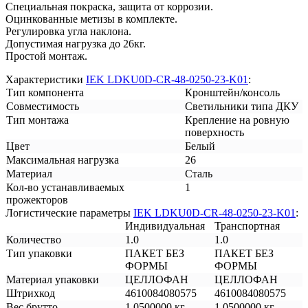
Специальная покраска, защита от коррозии.
Оцинкованные метизы в комплекте.
Регулировка угла наклона.
Допустимая нагрузка до 26кг.
Простой монтаж.
Характеристики
IEK LDKU0D-CR-48-0250-23-K01
:
Тип компонента
Кронштейн/консоль
Совместимость
Светильники типа ДКУ
Тип монтажа
Крепление на ровную
поверхность
Цвет
Белый
Максимальная нагрузка
26
Материал
Сталь
Кол-во устанавливаемых
1
прожекторов
Логистические параметры
IEK LDKU0D-CR-48-0250-23-K01
:
Индивидуальная
Транспортная
Количество
1.0
1.0
Тип упаковки
ПАКЕТ БЕЗ
ПАКЕТ БЕЗ
ФОРМЫ
ФОРМЫ
Материал упаковки
ЦЕЛЛОФАН
ЦЕЛЛОФАН
Штрихкод
4610084080575
4610084080575
Вес брутто
1.0500000 кг
1.0500000 кг