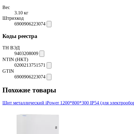
Вес
3.10 кг
Штрихкод
6900906223074
Коды реестра
ТН ВЭД
9403208009
NTIN (НКТ)
0200213751571
GTIN
6900906223074
Похожие товары
Щит металлический iPower 1200*800*300 IP54 (для электрообо