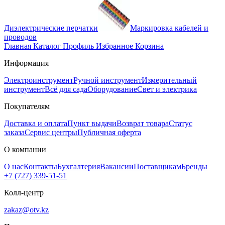
Диэлектрические перчатки
Маркировка кабелей и
проводов
Главная
Каталог
Профиль
Избранное
Корзина
Информация
Электроинструмент
Ручной инструмент
Измерительный
инструмент
Всё для сада
Оборудование
Свет и электрика
Покупателям
Доставка и оплата
Пункт выдачи
Возврат товара
Статус
заказа
Сервис центры
Публичная оферта
О компании
О нас
Контакты
Бухгалтерия
Вакансии
Поставщикам
Бренды
+7 (727) 339-51-51
Колл-центр
zakaz@otv.kz