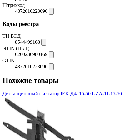
Штрихкод
4872610223096
Коды реестра
ТН ВЭД
8544499108
NTIN (НКТ)
0200230980169
GTIN
4872610223096
Похожие товары
Дистанционный фиксатор IEK ДФ 15-50 UZA-11-15-50