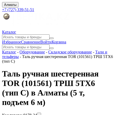
Алматы
+7 (727) 339-51-51
Каталог
Избранное
Сравнение
Войти
Корзина
Каталог
-
Оборудование
-
Складское оборудование
-
Тали и
тельферы
-
Таль ручная шестеренная TOR (101561) ТРШ 5ТХ6
(тип C)
Таль ручная шестеренная
TOR (101561) ТРШ 5ТХ6
(тип C) в Алматы
(5 т,
подъем 6 м)