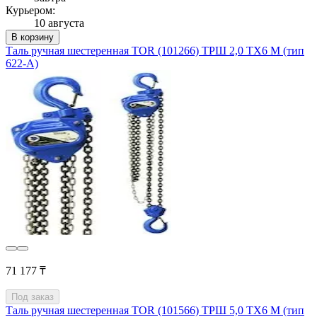
Курьером:
10 августа
В корзину
Таль ручная шестеренная TOR (101266) ТРШ 2,0 ТХ6 М (тип
622-A)
71 177 ₸
Под заказ
Таль ручная шестеренная TOR (101566) ТРШ 5,0 ТХ6 М (тип