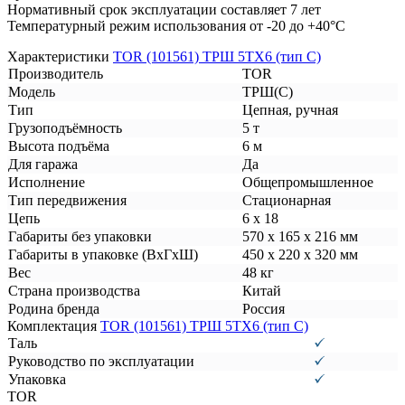
Нормативный срок эксплуатации составляет 7 лет
Температурный режим использования от -20 до +40°C
Характеристики
TOR (101561) ТРШ 5ТХ6 (тип C)
Производитель
TOR
Модель
ТРШ(С)
Тип
Цепная, ручная
Грузоподъёмность
5 т
Высота подъёма
6 м
Для гаража
Да
Исполнение
Общепромышленное
Тип передвижения
Стационарная
Цепь
6 х 18
Габариты без упаковки
570 х 165 х 216 мм
Габариты в упаковке (ВхГхШ)
450 х 220 х 320 мм
Вес
48 кг
Страна производства
Китай
Родина бренда
Россия
Комплектация
TOR (101561) ТРШ 5ТХ6 (тип C)
Таль
Руководство по эксплуатации
Упаковка
TOR