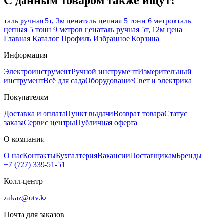
С данным товаром также ищут:
таль ручная 5т, 3м цена
таль цепная 5 тонн 6 метров
таль
цепная 5 тонн 9 метров цена
таль ручная 5т, 12м цена
Главная
Каталог
Профиль
Избранное
Корзина
Информация
Электроинструмент
Ручной инструмент
Измерительный
инструмент
Всё для сада
Оборудование
Свет и электрика
Покупателям
Доставка и оплата
Пункт выдачи
Возврат товара
Статус
заказа
Сервис центры
Публичная оферта
О компании
О нас
Контакты
Бухгалтерия
Вакансии
Поставщикам
Бренды
+7 (727) 339-51-51
Колл-центр
zakaz@otv.kz
Почта для заказов