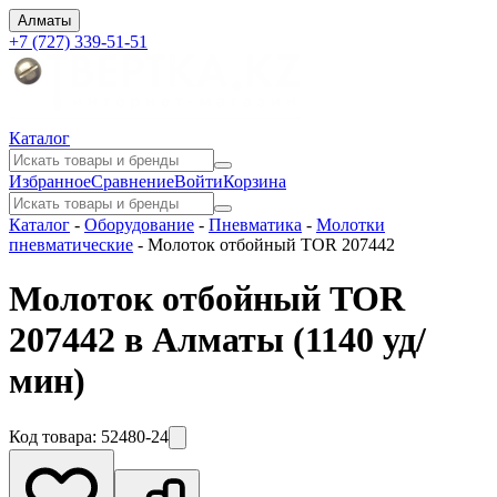
Алматы
+7 (727) 339-51-51
Каталог
Избранное
Сравнение
Войти
Корзина
Каталог
-
Оборудование
-
Пневматика
-
Молотки
пневматические
-
Молоток отбойный TOR 207442
Молоток отбойный TOR
207442 в Алматы
(1140 уд/
мин)
Код товара:
52480-24