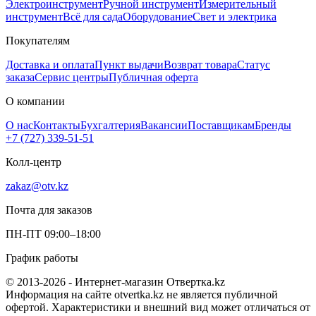
Электроинструмент
Ручной инструмент
Измерительный
инструмент
Всё для сада
Оборудование
Свет и электрика
Покупателям
Доставка и оплата
Пункт выдачи
Возврат товара
Статус
заказа
Сервис центры
Публичная оферта
О компании
О нас
Контакты
Бухгалтерия
Вакансии
Поставщикам
Бренды
+7 (727) 339-51-51
Колл-центр
zakaz@otv.kz
Почта для заказов
ПН-ПТ 09:00–18:00
График работы
© 2013-2026 - Интернет-магазин Отвертка.kz
Информация на сайте otvertka.kz не является публичной
офертой. Характеристики и внешний вид может отличаться от