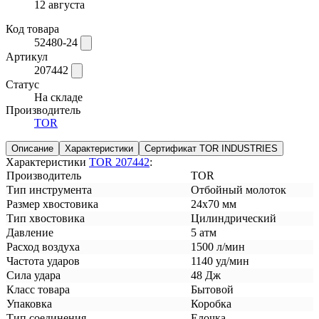
12 августа
Код товара
52480-24
Артикул
207442
Статус
На складе
Производитель
TOR
Описание
Характеристики
Сертификат TOR INDUSTRIES
Характеристики
TOR 207442
:
Производитель
TOR
Тип инструмента
Отбойный молоток
Размер хвостовика
24х70 мм
Тип хвостовика
Цилиндрический
Давление
5 атм
Расход воздуха
1500 л/мин
Частота ударов
1140 уд/мин
Сила удара
48 Дж
Класс товара
Бытовой
Упаковка
Коробка
Тип соединения
Елочка