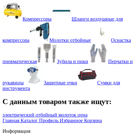
Компрессоры
Шланги воздушные для
компрессора
Молотки отбойные
Оснастка
пневматическая
Зубила и пики
Перчатки и
рукавицы
Защитные очки
Сумки для
инструмента
С данным товаром также ищут:
электрический отбойный молоток цена
Главная
Каталог
Профиль
Избранное
Корзина
Информация