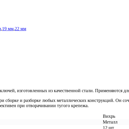
м
,
19 мм
,
22 мм
лючей, изготовленных из качественной стали. Применяются дл
 сборке и разборке любых металлических конструкций. Он соч
фективен при отворачивании тугого крепежа.
Вихрь
Металл
12 шт