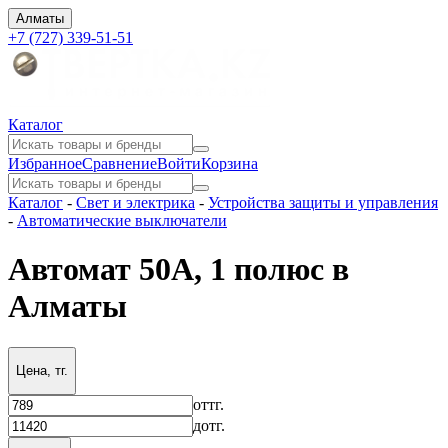
Алматы
+7 (727) 339-51-51
Каталог
Избранное
Сравнение
Войти
Корзина
Каталог
-
Свет и электрика
-
Устройства защиты и управления
-
Автоматические выключатели
Автомат 50А, 1 полюс в
Алматы
Цена, тг.
от
тг.
до
тг.