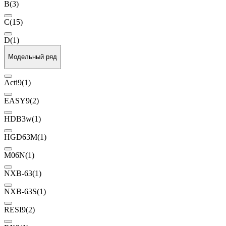
B
(3)
C
(15)
D
(1)
Модельный ряд
Acti9
(1)
EASY9
(2)
HDB3w
(1)
HGD63M
(1)
M06N
(1)
NXB-63
(1)
NXB-63S
(1)
RESI9
(2)