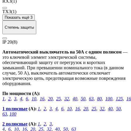
RX3
(1)
TX3
(1)
Показать ещё 3
Степень защиты
IP 20
(8)
Автоматический выключатель на 50А с одним полюсом
—
это ключевой элемент электрической системы,
обеспечивающий защиту от перегрузок и коротких
замыканий. При превышении номинального тока (в данном
случае, 50 А), выключатель автоматически отключает
электрическую цепь, предотвращая возможные повреждения
оборудования.
По мощности (А):
1
,
2
,
3
,
4
,
6
,
10
,
16
,
20
,
25
,
32
,
40
,
50
,
63
,
80
,
100
,
125
,
16
1 полюсные
(А):
1
,
2
,
3
,
4
,
6
,
10
,
16
,
20
,
25
,
32
,
40
,
50
,
63
,
100
2 полюсные
(А):
1
,
2
,
3
,
4
,
6
,
10
,
16
,
20
,
25
,
32
,
40
,
50
,
63