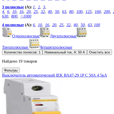
3 полюсные
(А):
1
,
2
,
3
,
4
,
6
,
10
,
16
,
20
,
25
,
32
,
40
,
50
,
63
,
80
,
100
,
125
,
160
,
200
,
630
,
800
,
>1000
4 полюсные
(А):
6
,
10
,
16
,
20
,
25
,
32
,
40
,
50
,
63
,
100
Однополюсные
Двухполюсные
Трехполюсные
Четырехполюсные
Количество полюсов: 1
Номинальный ток, А: 50 А
Очистить все
Найдено 19 товаров
Фильтры
Выключатель автоматический IEK ВА47-29 1P C 50А 4,5кА