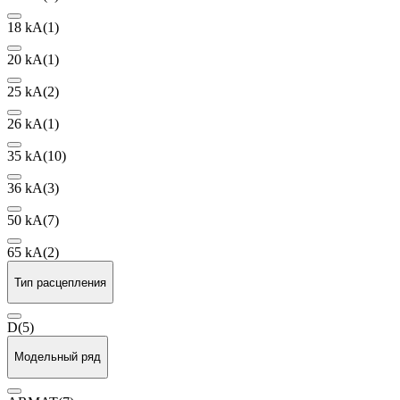
18 kA
(1)
20 kA
(1)
25 kA
(2)
26 kA
(1)
35 kA
(10)
36 kA
(3)
50 kA
(7)
65 kA
(2)
Тип расцепления
D
(5)
Модельный ряд