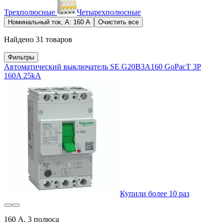
Трехполюсные
Четырехполюсные
Номинальный ток, А: 160 А
Очистить все
Найдено 31 товаров
Фильтры
Автоматический выключатель SE G20B3A160 GoPacT 3P
160A 25kA
Купили более 10 раз
160 А, 3 полюса