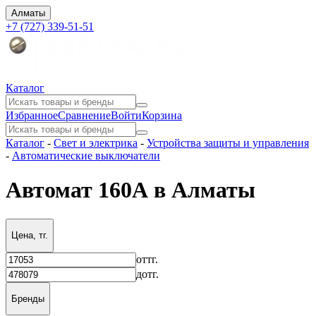
Алматы
+7 (727) 339-51-51
Каталог
Избранное
Сравнение
Войти
Корзина
Каталог
-
Свет и электрика
-
Устройства защиты и управления
-
Автоматические выключатели
Автомат 160А в Алматы
Цена, тг.
от
тг.
до
тг.
Бренды