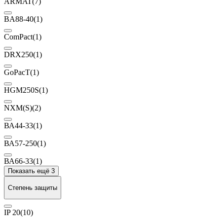
ARMAT
(7)
BA88-40
(1)
ComPact
(1)
DRX250
(1)
GoPacT
(1)
HGM250S
(1)
NXM(S)
(2)
ВА44-33
(1)
ВА57-250
(1)
ВА66-33
(1)
Показать ещё 3
Степень защиты
IP 20
(10)