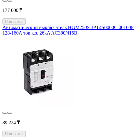
177 000 ₸
Под заказ
Автоматический выключатель HGM250S 3PT4S0000C 00160F
128-160A ток к.з. 26kA AC380/415В
89 224 ₸
Под заказ