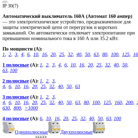
IP 30
(7)
Автоматический выключатель 160А (Автомат 160 ампер)
— это электротехническое устройство, предназначенное для
защиты электрической цепи от перегрузок и коротких
замыканий. Он автоматически отключает электропитание при
превышении номинального тока в 160 А или 35.2 кВт.
По мощности (А):
1
,
2
,
3
,
4
,
6
,
10
,
16
,
20
,
25
,
32
,
40
,
50
,
63
,
80
,
100
,
125
,
16
1 полюсные
(А):
1
,
2
,
3
,
4
,
6
,
10
,
16
,
20
,
25
,
32
,
40
,
50
,
63
,
100
2 полюсные
(А):
1
,
2
,
3
,
4
,
6
,
10
,
16
,
20
,
25
,
32
,
40
,
50
,
63
3 полюсные
(А):
1
,
2
,
3
,
4
,
6
,
10
,
16
,
20
,
25
,
32
,
40
,
50
,
63
,
80
,
100
,
125
,
160
,
200
,
630
,
800
,
>1000
4 полюсные
(А):
6
,
10
,
16
,
20
,
25
,
32
,
40
,
50
,
63
,
100
Однополюсные
Двухполюсные