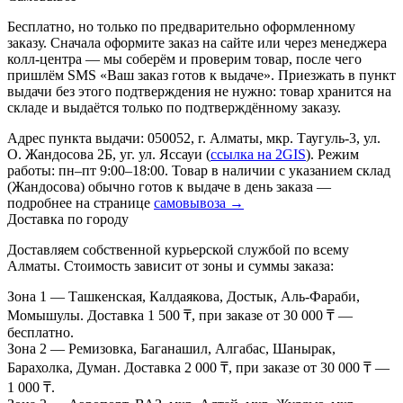
Бесплатно, но только по предварительно оформленному
заказу. Сначала оформите заказ на сайте или через менеджера
колл-центра — мы соберём и проверим товар, после чего
пришлём SMS «Ваш заказ готов к выдаче». Приезжать в пункт
выдачи без этого подтверждения не нужно: товар хранится на
складе и выдаётся только по подтверждённому заказу.
Адрес пункта выдачи: 050052, г. Алматы, мкр. Таугуль-3, ул.
О. Жандосова 2Б, уг. ул. Яссауи (
ссылка на 2GIS
). Режим
работы: пн–пт 9:00–18:00. Товар в наличии с указанием склад
(Жандосова) обычно готов к выдаче в день заказа —
подробнее на странице
самовывоза →
Доставка по городу
Доставляем собственной курьерской службой по всему
Алматы. Стоимость зависит от зоны и суммы заказа:
Зона 1
— Ташкенская, Калдаякова, Достык, Аль-Фараби,
Момышулы. Доставка 1 500 ₸, при заказе от 30 000 ₸ —
бесплатно.
Зона 2
— Ремизовка, Баганашил, Алгабас, Шанырак,
Барахолка, Думан. Доставка 2 000 ₸, при заказе от 30 000 ₸ —
1 000 ₸.