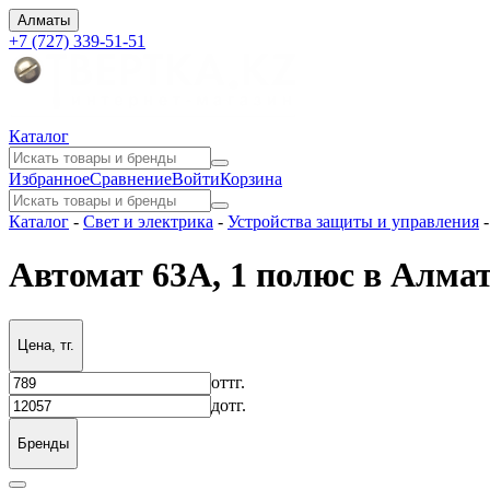
Алматы
+7 (727) 339-51-51
Каталог
Избранное
Сравнение
Войти
Корзина
Каталог
-
Свет и электрика
-
Устройства защиты и управления
Автомат 63А, 1 полюс в Алма
Цена, тг.
от
тг.
до
тг.
Бренды