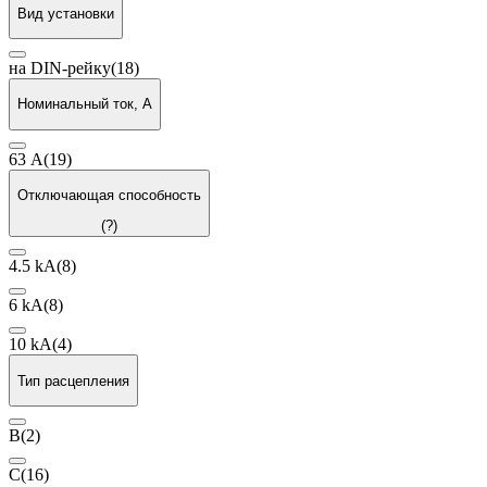
Вид установки
на DIN-рейку
(18)
Номинальный ток, А
63 А
(19)
Отключающая способность
(?)
4.5 kA
(8)
6 kA
(8)
10 kA
(4)
Тип расцепления
B
(2)
C
(16)