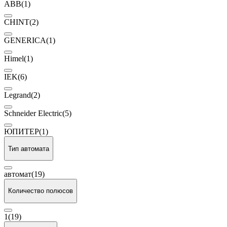
ABB
(1)
CHINT
(2)
GENERICA
(1)
Himel
(1)
IEK
(6)
Legrand
(2)
Schneider Electric
(5)
ЮПИТЕР
(1)
Тип автомата
автомат
(19)
Количество полюсов
1
(19)