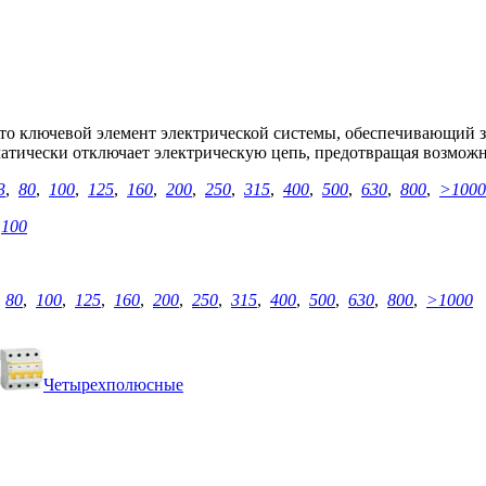
о ключевой элемент электрической системы, обеспечивающий з
оматически отключает электрическую цепь, предотвращая возмож
3
,
80
,
100
,
125
,
160
,
200
,
250
,
315
,
400
,
500
,
630
,
800
,
>1000
,
100
,
80
,
100
,
125
,
160
,
200
,
250
,
315
,
400
,
500
,
630
,
800
,
>1000
Четырехполюсные