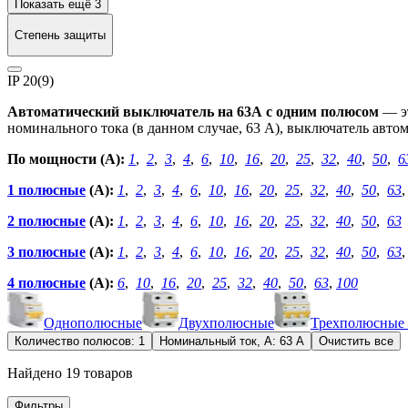
Показать ещё 3
Степень защиты
IP 20
(9)
Автоматический выключатель на 63А с одним полюсом
— эт
номинального тока (в данном случае, 63 А), выключатель авт
По мощности (А):
1
,
2
,
3
,
4
,
6
,
10
,
16
,
20
,
25
,
32
,
40
,
50
,
6
1 полюсные
(А):
1
,
2
,
3
,
4
,
6
,
10
,
16
,
20
,
25
,
32
,
40
,
50
,
63
2 полюсные
(А):
1
,
2
,
3
,
4
,
6
,
10
,
16
,
20
,
25
,
32
,
40
,
50
,
63
3 полюсные
(А):
1
,
2
,
3
,
4
,
6
,
10
,
16
,
20
,
25
,
32
,
40
,
50
,
63
4 полюсные
(А):
6
,
10
,
16
,
20
,
25
,
32
,
40
,
50
,
63
,
100
Однополюсные
Двухполюсные
Трехполюсные
Количество полюсов: 1
Номинальный ток, А: 63 А
Очистить все
Найдено 19 товаров
Фильтры