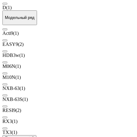
D
(1)
Модельный ряд
Acti9
(1)
EASY9
(2)
HDB3w
(1)
M06N
(1)
M10N
(1)
NXB-63
(1)
NXB-63S
(1)
RESI9
(2)
RX3
(1)
TX3
(1)