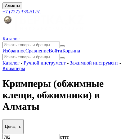
Алматы
+7 (727) 339-51-51
Каталог
Избранное
Сравнение
Войти
Корзина
Каталог
-
Ручной инструмент
-
Зажимной инструмент
-
Кримперы
Кримперы (обжимные
клещи, обжимники) в
Алматы
Цена, тг.
от
тг.