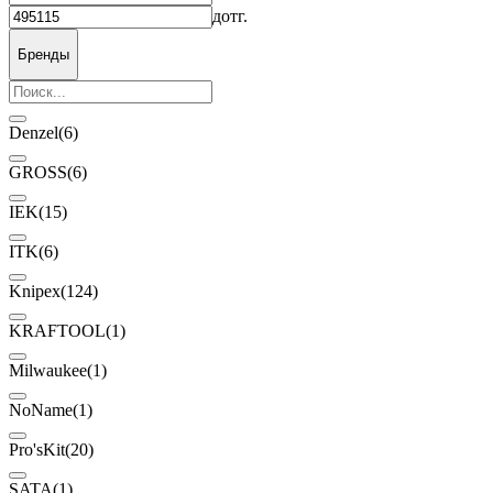
до
тг.
Бренды
Denzel
(6)
GROSS
(6)
IEK
(15)
ITK
(6)
Knipex
(124)
KRAFTOOL
(1)
Milwaukee
(1)
NoName
(1)
Pro'sKit
(20)
SATA
(1)