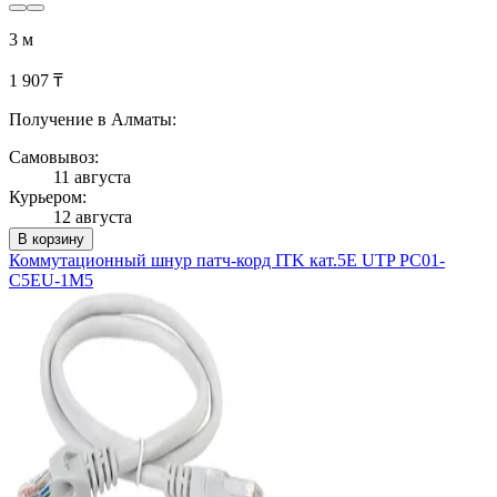
3 м
1 907 ₸
Получение в Алматы:
Самовывоз:
11 августа
Курьером:
12 августа
В корзину
Коммутационный шнур патч-корд ITK кат.5Е UTP PC01-
C5EU-1M5