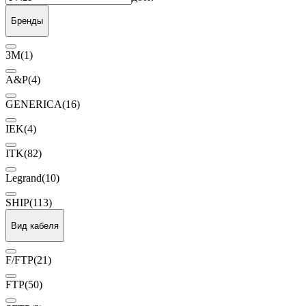
Бренды
3M
(1)
A&P
(4)
GENERICA
(16)
IEK
(4)
ITK
(82)
Legrand
(10)
SHIP
(113)
Вид кабеля
F/FTP
(21)
FTP
(50)