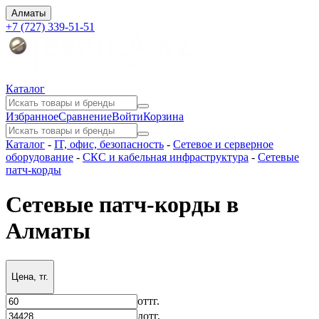
Алматы
+7 (727) 339-51-51
Каталог
Избранное
Сравнение
Войти
Корзина
Каталог
-
IT, офис, безопасность
-
Сетевое и серверное
оборудование
-
СКС и кабельная инфраструктура
-
Сетевые
патч-корды
Сетевые патч-корды в
Алматы
Цена, тг.
от
тг.
до
тг.