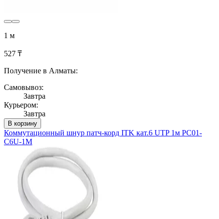
1 м
527 ₸
Получение в Алматы:
Самовывоз:
Завтра
Курьером:
Завтра
В корзину
Коммутационный шнур патч-корд ITK кат.6 UTP 1м PC01-
C6U-1M