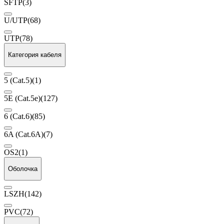
SFTP
(3)
U/UTP
(68)
UTP
(78)
Категория кабеля
5 (Cat.5)
(1)
5E (Cat.5е)
(127)
6 (Cat.6)
(85)
6A (Cat.6A)
(7)
OS2
(1)
Оболочка
LSZH
(142)
PVC
(72)