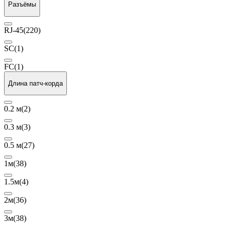
Разъёмы
RJ-45
(220)
SC
(1)
FC
(1)
Длина патч-корда
0.2 м
(2)
0.3 м
(3)
0.5 м
(27)
1м
(38)
1.5м
(4)
2м
(36)
3м
(38)