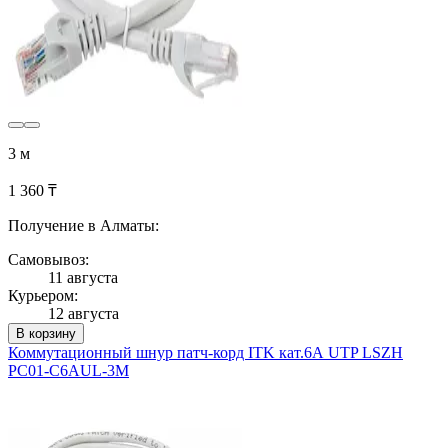
3 м
1 360 ₸
Получение в Алматы:
Самовывоз:
11 августа
Курьером:
12 августа
В корзину
Коммутационный шнур патч-корд ITK кат.6А UTP LSZH
PC01-C6AUL-3M