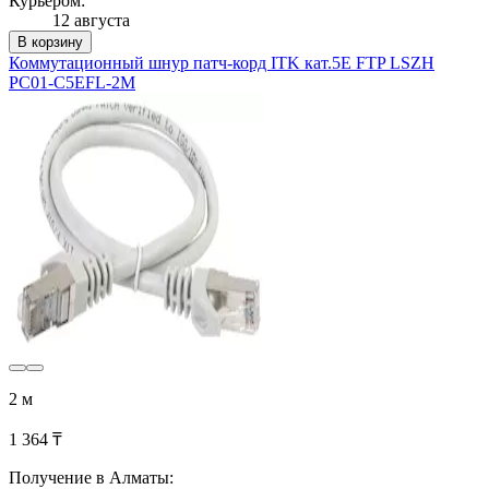
Курьером:
12 августа
В корзину
Коммутационный шнур патч-корд ITK кат.5Е FTP LSZH
PC01-C5EFL-2M
2 м
1 364 ₸
Получение в Алматы: