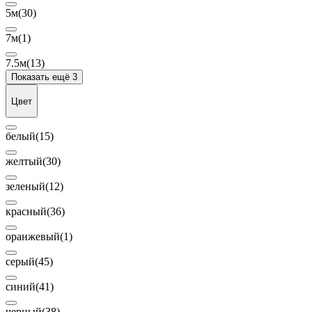
5м
(30)
7м
(1)
7.5м
(13)
Показать ещё 3
Цвет
белый
(15)
желтый
(30)
зеленый
(12)
красный
(36)
оранжевый
(1)
серый
(45)
синий
(41)
черный
(38)