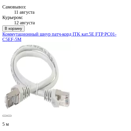
Самовывоз:
11 августа
Курьером:
12 августа
В корзину
Коммутационный шнур патч-корд ITK кат.5Е FTP PC01-
C5EF-5M
5 м