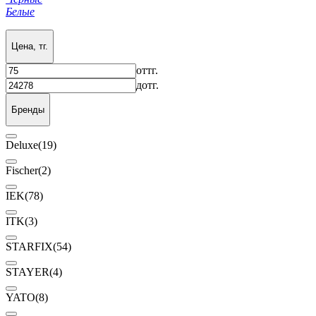
Белые
Цена, тг.
от
тг.
до
тг.
Бренды
Deluxe
(19)
Fischer
(2)
IEK
(78)
ITK
(3)
STARFIX
(54)
STAYER
(4)
YATO
(8)