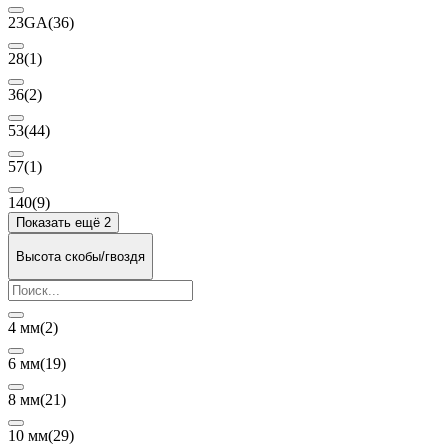
23GA
(36)
28
(1)
36
(2)
53
(44)
57
(1)
140
(9)
Показать ещё 2
Высота скобы/гвоздя
4 мм
(2)
6 мм
(19)
8 мм
(21)
10 мм
(29)