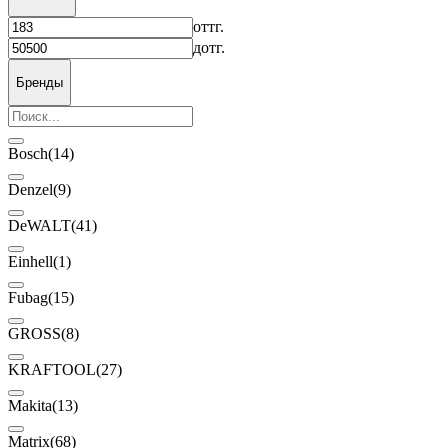
от
тг.
до
тг.
Бренды
Bosch
(14)
Denzel
(9)
DeWALT
(41)
Einhell
(1)
Fubag
(15)
GROSS
(8)
KRAFTOOL
(27)
Makita
(13)
Matrix
(68)