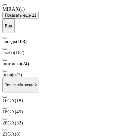
MIRAX
(1)
Показать ещё 11
Вид
гвоздь
(108)
скоба
(162)
шпилька
(24)
штифт
(7)
Тип скоб/гвоздей
16GA
(18)
18GA
(49)
20GA
(33)
21GA
(8)