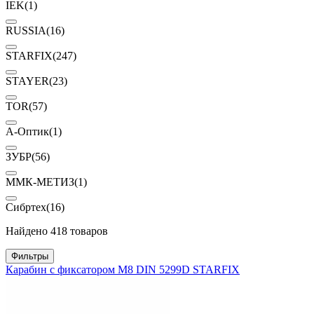
IEK
(1)
RUSSIA
(16)
STARFIX
(247)
STAYER
(23)
TOR
(57)
А-Оптик
(1)
ЗУБР
(56)
ММК-МЕТИЗ
(1)
Сибртех
(16)
Найдено 418 товаров
Фильтры
Карабин с фиксатором М8 DIN 5299D STARFIX