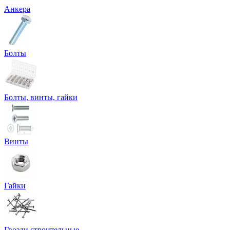
Анкера
Болты
Болты, винты, гайки
Винты
Гайки
Гвозди строительные