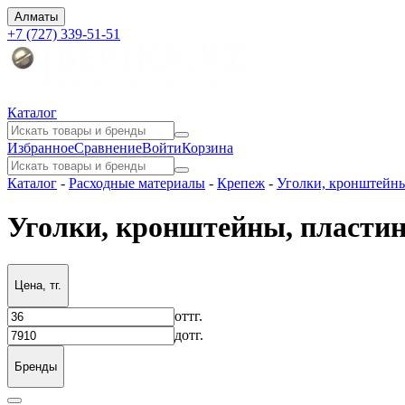
Алматы
+7 (727) 339-51-51
Каталог
Избранное
Сравнение
Войти
Корзина
Каталог
-
Расходные материалы
-
Крепеж
-
Уголки, кронштейн
Уголки, кронштейны, пласти
Цена, тг.
от
тг.
до
тг.
Бренды