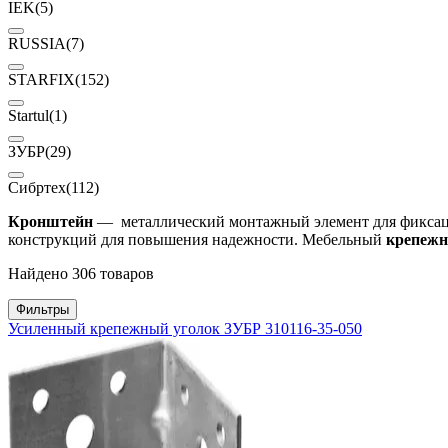
IEK
(5)
RUSSIA
(7)
STARFIX
(152)
Startul
(1)
ЗУБР
(29)
Сибртех
(112)
Кронштейн
— металлический монтажный элемент для фиксац
конструкций для повышения надежности. Мебельный
крепежн
Найдено 306 товаров
Фильтры
Усиленный крепежный уголок ЗУБР 310116-35-050