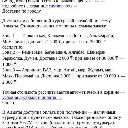
(Жандосова) обычно готов к выдаче в день заказа —
подробнее на странице
самовывоза →
Доставка по городу
Доставляем собственной курьерской службой по всему
Алматы. Стоимость зависит от зоны и суммы заказа:
Зона 1
— Ташкенская, Калдаякова, Достык, Аль-Фараби,
Момышулы. Доставка 1 500 ₸, при заказе от 30 000 ₸ —
бесплатно.
Зона 2
— Ремизовка, Баганашил, Алгабас, Шанырак,
Барахолка, Думан. Доставка 2 000 ₸, при заказе от 30 000 ₸ —
1 000 ₸.
Зона 3
— Аэропорт, ВАЗ, мкр. Алтай, мкр. Жулдыз, мкр.
Маяк, Первомайка. Доставка 3 000 ₸, при заказе от 30 000 ₸ —
2 000 ₸.
Точная стоимость рассчитывается автоматически в корзине —
условия доставки и оплаты →
Оплата
В Алматы доступна оплата при получении — наличными
курьеру или в пункте самовывоза. Также принимаем оплату
картами Visa/Mastercard (онлайн или терминалу курьера),
через Kaspi (QR или удалённое выставление счёта),