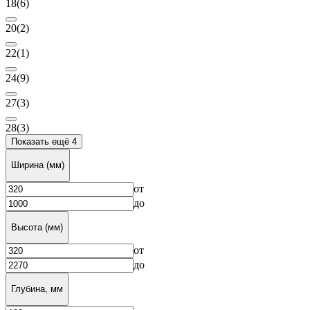
18
(6)
20
(2)
22
(1)
24
(9)
27
(3)
28
(3)
Показать ещё 4
Ширина (мм)
от
до
Высота (мм)
от
до
Глубина, мм