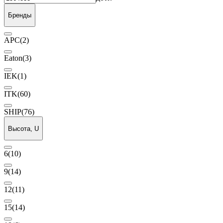
Бренды
APC
(2)
Eaton
(3)
IEK
(1)
ITK
(60)
SHIP
(76)
Высота, U
6
(10)
9
(14)
12
(11)
15
(14)