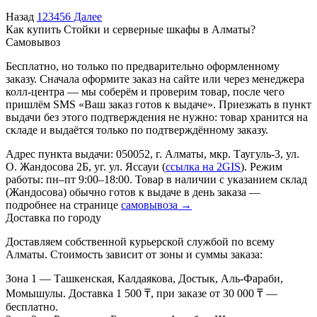
Назад
1
2
3
4
5
6
Далее
Как купить Стойки и серверные шкафы в Алматы?
Самовывоз
Бесплатно, но только по предварительно оформленному
заказу. Сначала оформите заказ на сайте или через менеджера
колл-центра — мы соберём и проверим товар, после чего
пришлём SMS «Ваш заказ готов к выдаче». Приезжать в пункт
выдачи без этого подтверждения не нужно: товар хранится на
складе и выдаётся только по подтверждённому заказу.
Адрес пункта выдачи: 050052, г. Алматы, мкр. Таугуль-3, ул.
О. Жандосова 2Б, уг. ул. Яссауи (
ссылка на 2GIS
). Режим
работы: пн–пт 9:00–18:00. Товар в наличии с указанием склад
(Жандосова) обычно готов к выдаче в день заказа —
подробнее на странице
самовывоза →
Доставка по городу
Доставляем собственной курьерской службой по всему
Алматы. Стоимость зависит от зоны и суммы заказа:
Зона 1
— Ташкенская, Калдаякова, Достык, Аль-Фараби,
Момышулы. Доставка 1 500 ₸, при заказе от 30 000 ₸ —
бесплатно.