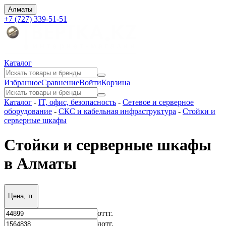
Алматы
+7 (727) 339-51-51
Каталог
Избранное
Сравнение
Войти
Корзина
Каталог
-
IT, офис, безопасность
-
Сетевое и серверное
оборудование
-
СКС и кабельная инфраструктура
-
Стойки и
серверные шкафы
Стойки и серверные шкафы
в Алматы
Цена, тг.
от
тг.
до
тг.