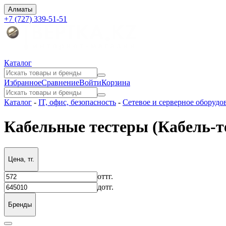
Алматы
+7 (727) 339-51-51
Каталог
Избранное
Сравнение
Войти
Корзина
Каталог
-
IT, офис, безопасность
-
Сетевое и серверное оборудо
Кабельные тестеры (Кабель-т
Цена, тг.
от
тг.
до
тг.
Бренды