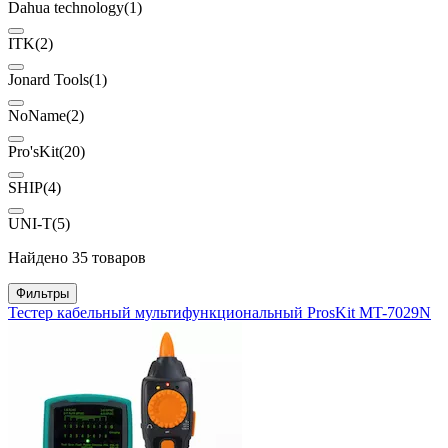
Dahua technology
(1)
ITK
(2)
Jonard Tools
(1)
NoName
(2)
Pro'sKit
(20)
SHIP
(4)
UNI-T
(5)
Найдено 35 товаров
Фильтры
Тестер кабельный мультифункциональный ProsKit MT-7029N