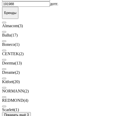
до
тг.
Бренды
Almacom
(3)
Ballu
(17)
Boneco
(1)
CENTEK
(2)
Deerma
(13)
Dreame
(2)
Kitfort
(20)
NORMANN
(2)
REDMOND
(4)
Scarlett
(1)
Показать ещё 3