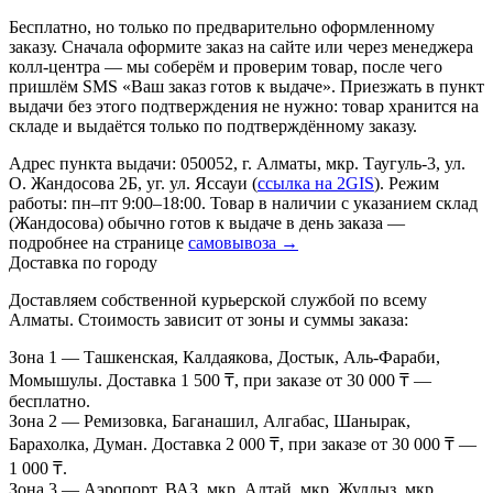
Бесплатно, но только по предварительно оформленному
заказу. Сначала оформите заказ на сайте или через менеджера
колл-центра — мы соберём и проверим товар, после чего
пришлём SMS «Ваш заказ готов к выдаче». Приезжать в пункт
выдачи без этого подтверждения не нужно: товар хранится на
складе и выдаётся только по подтверждённому заказу.
Адрес пункта выдачи: 050052, г. Алматы, мкр. Таугуль-3, ул.
О. Жандосова 2Б, уг. ул. Яссауи (
ссылка на 2GIS
). Режим
работы: пн–пт 9:00–18:00. Товар в наличии с указанием склад
(Жандосова) обычно готов к выдаче в день заказа —
подробнее на странице
самовывоза →
Доставка по городу
Доставляем собственной курьерской службой по всему
Алматы. Стоимость зависит от зоны и суммы заказа:
Зона 1
— Ташкенская, Калдаякова, Достык, Аль-Фараби,
Момышулы. Доставка 1 500 ₸, при заказе от 30 000 ₸ —
бесплатно.
Зона 2
— Ремизовка, Баганашил, Алгабас, Шанырак,
Барахолка, Думан. Доставка 2 000 ₸, при заказе от 30 000 ₸ —
1 000 ₸.
Зона 3
— Аэропорт, ВАЗ, мкр. Алтай, мкр. Жулдыз, мкр.