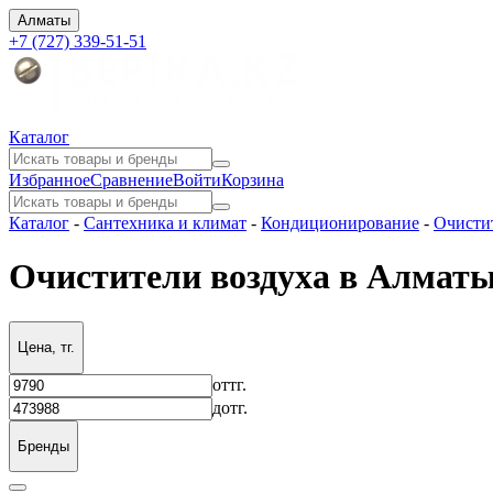
Алматы
+7 (727) 339-51-51
Каталог
Избранное
Сравнение
Войти
Корзина
Каталог
-
Сантехника и климат
-
Кондиционирование
-
Очисти
Очистители воздуха в Алмат
Цена, тг.
от
тг.
до
тг.
Бренды